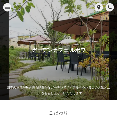
ガーデンカフェ ルボワ
四季の草花が咲き誇る緑豊かなガーデンでメイプルタウン各店の人気メニ
ューをお召し上がりいただけます
こだわり